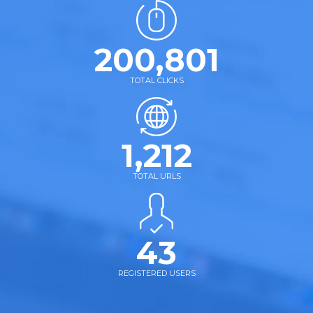
200,801
TOTAL CLICKS
1,212
TOTAL URLS
43
REGISTERED USERS